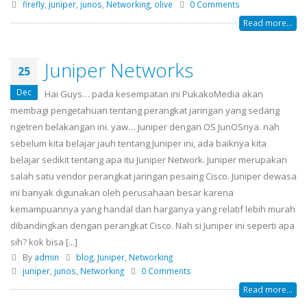
firefly
,
juniper
,
junos
,
Networking
,
olive
0 Comments
Read more...
Juniper Networks
25
Dec
Hai Guys… pada kesempatan ini PukakoMedia akan
membagi pengetahuan tentang perangkat jaringan yang sedang
ngetren belakangan ini. yaw… Juniper dengan OS JunOSnya. nah
sebelum kita belajar jauh tentang Juniper ini, ada baiknya kita
belajar sedikit tentang apa itu Juniper Network. Juniper merupakan
salah satu vendor perangkat jaringan pesaing Cisco. Juniper dewasa
ini banyak digunakan oleh perusahaan besar karena
kemampuannya yang handal dan harganya yang relatif lebih murah
dibandingkan dengan perangkat Cisco. Nah si Juniper ini seperti apa
sih? kok bisa [...]
By
admin
blog
,
Juniper
,
Networking
juniper
,
junos
,
Networking
0 Comments
Read more...