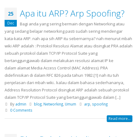
Apa itu ARP? Arp Spoofing?
25
Dec
Bagi anda yang sering bermain dengan Networking atau
yang sedang belajar networking pasti sudah sering mendengar
kata-kata ARP. nah apa sih ARP itu sebernarnya? nah menurut mbah
wiki ARP adalah : Protokol Resolusi Alamat atau disingkat PRA adalah
sebuah protokol dalam TCP/IP Protocol Suite yang
bertanggungjawab dalam melakukan resolusi alamat IP ke
dalam alamat Media Access Control (MAC Address). PRA
didefinisikan di dalam RFC 826 pada tahun 1982.[1] nah itu tuh
penjelasan dari mbah wiki.. kalau dalam bahasa sederhananya,
Address Resolution Protocol disingkat ARP adalah sebuah protokol
dalam TCP/IP Protocol Suite yang bertanggungjawab dalam [...]
By
admin
blog
,
Networking
,
Umum
arp
,
spoofing
0 Comments
Read more...