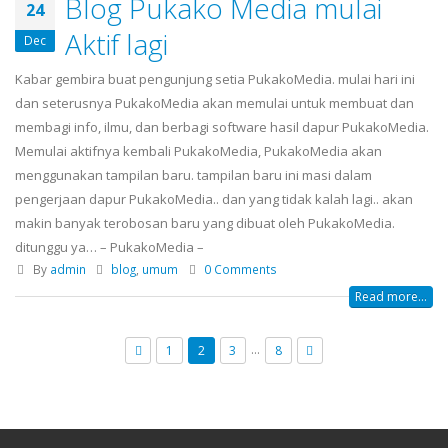
Blog Pukako Media mulai
24
Aktif lagi
Dec
Kabar gembira buat pengunjung setia PukakoMedia. mulai hari ini
dan seterusnya PukakoMedia akan memulai untuk membuat dan
membagi info, ilmu, dan berbagi software hasil dapur PukakoMedia.
Memulai aktifnya kembali PukakoMedia, PukakoMedia akan
menggunakan tampilan baru. tampilan baru ini masi dalam
pengerjaan dapur PukakoMedia.. dan yang tidak kalah lagi.. akan
makin banyak terobosan baru yang dibuat oleh PukakoMedia.
ditunggu ya… – PukakoMedia –
By
admin
blog
,
umum
0 Comments
Read more...
…
1
2
3
8