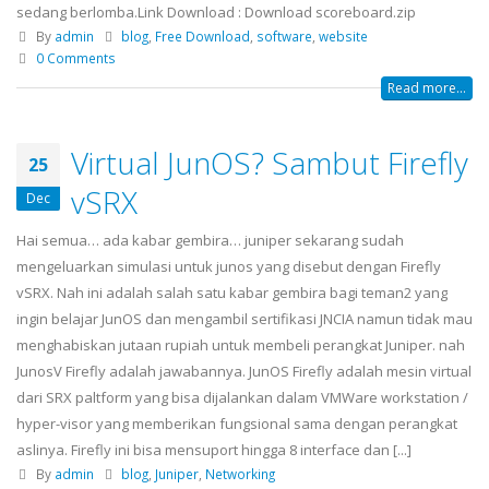
sedang berlomba.Link Download : Download scoreboard.zip
By
admin
blog
,
Free Download
,
software
,
website
0 Comments
Read more...
Virtual JunOS? Sambut Firefly
25
vSRX
Dec
Hai semua… ada kabar gembira… juniper sekarang sudah
mengeluarkan simulasi untuk junos yang disebut dengan Firefly
vSRX. Nah ini adalah salah satu kabar gembira bagi teman2 yang
ingin belajar JunOS dan mengambil sertifikasi JNCIA namun tidak mau
menghabiskan jutaan rupiah untuk membeli perangkat Juniper. nah
JunosV Firefly adalah jawabannya. JunOS Firefly adalah mesin virtual
dari SRX paltform yang bisa dijalankan dalam VMWare workstation /
hyper-visor yang memberikan fungsional sama dengan perangkat
aslinya. Firefly ini bisa mensuport hingga 8 interface dan [...]
By
admin
blog
,
Juniper
,
Networking