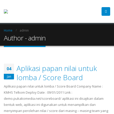
Home
admin
Author - admin
Aplikasi papan nilai untuk
04
lomba / Score Board
Jan
Aplikasi papan nilai untuk lomba / Score Board Company Name :
KMHS Telkom Deploy Date : 09/01/2011 Link :
demo.pukakomedia.net/scoreboard/ aplikasi ini disajikan dalam
bentuk web, aplikasi ini digunakan untuk menampilkan dan
menyimpan perolehan nilai / score dari masing – masing team yang