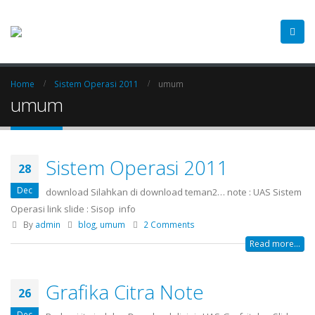
Home
Sistem Operasi 2011
umum
umum
Sistem Operasi 2011
28
Dec
download Silahkan di download teman2… note : UAS Sistem
Operasi link slide : Sisop info
By
admin
blog
,
umum
2 Comments
Read more...
Grafika Citra Note
26
Dec