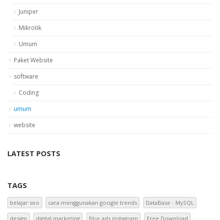
Juniper
Mikrotik
Umum
Paket Website
software
Coding
umum
website
LATEST POSTS
TAGS
belajar seo
cara menggunakan google trends
DataBase - MySQL
design
digital marketing
fitur ads instagram
Free Download