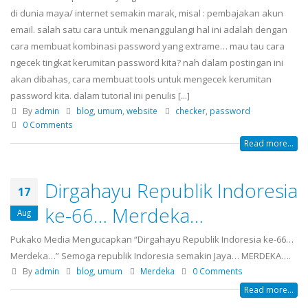
di dunia maya/ internet semakin marak, misal : pembajakan akun
email. salah satu cara untuk menanggulangi hal ini adalah dengan
cara membuat kombinasi password yang extrame… mau tau cara
ngecek tingkat kerumitan password kita? nah dalam postingan ini
akan dibahas, cara membuat tools untuk mengecek kerumitan
password kita. dalam tutorial ini penulis [...]
By
admin
blog
,
umum
,
website
checker
,
password
0 Comments
Read more...
Dirgahayu Republik Indoresia
17
ke-66… Merdeka…
Aug
Pukako Media Mengucapkan “Dirgahayu Republik Indoresia ke-66…
Merdeka…” Semoga republik Indoresia semakin Jaya… MERDEKA….
By
admin
blog
,
umum
Merdeka
0 Comments
Read more...