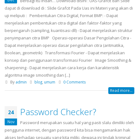
Berbagi itu indah… Download disini : UAS-Grafcit dan Slide
dapat di download di : Slide Grafcit Pada Uas ini Materi yang akan di
uji meliputi : Pembentukan Citra Digital, Format BMP: - Dapat
menjelaskan pembentukan citra digital dan faktor-faktor yang
berpengaruh (sampling, kuantisasi dll) - Dapat menjelaskan struktur
penyimpanan citra BMP Operasi-operasi Dasar Pengolahan Citra -
Dapat menjelaskan operasi dasar pengolahan citra (aritmatika,
Boolean, geometrik) Transformasi Fourier - Dapat menjelaskan
konsep dan penggunaan transformasi Fourier Image Smoothing &
sharpening - Dapat menjelaskan cara kerja dan karakteristik
algoritma image smoothing dan [...]
By
admin
blog
,
umum
0 Comments
Read more...
Password Checker?
24
Nov
Password merupakan suatu hal yang pasti slalu dimiliki oleh
pengguna internet, dengan password kita bisa mengamankan hak
akses terhadap sesuatu yang kita miliki. dewasa ini tindak kriminal