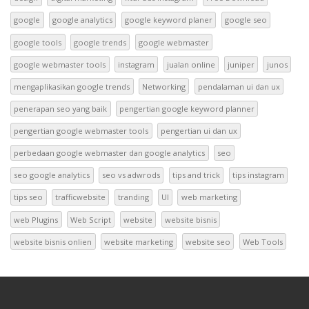
google
google analytics
google keyword planer
google seo
google tools
google trends
google webmaster
google webmaster tools
instagram
jualan online
juniper
junos
mengaplikasikan google trends
Networking
pendalaman ui dan ux
penerapan seo yang baik
pengertian google keyword planner
pengertian google webmaster tools
pengertian ui dan ux
perbedaan google webmaster dan google analytics
seo
seo google analytics
seo vs adwrods
tips and trick
tips instagram
tips seo
trafficwebsite
tranding
UI
web marketing
web Plugins
Web Script
website
website bisnis
website bisnis onlien
website marketing
website seo
Web Tools