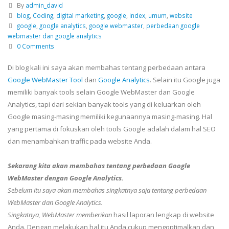
By
admin_david
blog
,
Coding
,
digital marketing
,
google
,
index
,
umum
,
website
google
,
google analytics
,
google webmaster
,
perbedaan google
webmaster dan google analytics
0 Comments
Di blog kali ini saya akan membahas tentang perbedaan antara
Google WebMaster Tool
dan
Google Analytics
. Selain itu Google juga
memiliki banyak tools selain Google WebMaster dan Google
Analytics, tapi dari sekian banyak tools yang di keluarkan oleh
Google masing-masing memiliki kegunaannya masing-masing. Hal
yang pertama di fokuskan oleh tools Google adalah dalam hal SEO
dan menambahkan traffic pada website Anda.
Sekarang kita akan membahas tentang perbedaan Google
WebMaster dengan Google Analytics.
Sebelum itu saya akan membahas singkatnya saja tentang perbedaan
WebMaster dan Google Analytics.
Singkatnya, WebMaster memberikan
hasil laporan lengkap di website
Anda. Dengan melakukan hal itu Anda cukup mengoptimalkan dan