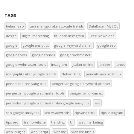
TAGS
belajar seo
cara menggunakan google trends
DataBase - MySQL
design
digital marketing
fitur ads instagram
Free Download
google
google analytics
google keyword planer
google seo
google tools
google trends
google webmaster
google webmaster tools
instagram
jualan online
juniper
junos
mengaplikasikan google trends
Networking
pendalaman ui dan ux
penerapan seo yang baik
pengertian google keyword planner
pengertian google webmaster tools
pengertian ui dan ux
perbedaan google webmaster dan google analytics
seo
seo google analytics
seo vs adwrods
tips and trick
tips instagram
tips seo
trafficwebsite
tranding
UI
web marketing
web Plugins
Web Script
website
website bisnis