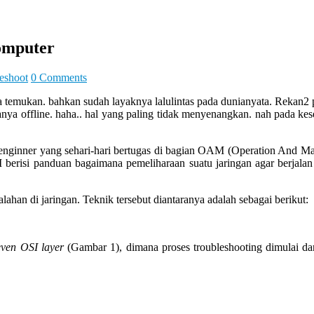
omputer
leshoot
0 Comments
 temukan. bahkan sudah layaknya lalulintas pada dunianyata. Rekan2 p
nya offline. haha.. hal yang paling tidak menyenangkan. nah pada k
 enginner yang sehari-hari bertugas di bagian OAM (Operation And 
berisi panduan bagaimana pemeliharaan suatu jaringan agar berjalan 
han di jaringan. Teknik tersebut diantaranya adalah sebagai berikut:
even OSI layer
(Gambar 1), dimana proses troubleshooting dimulai da