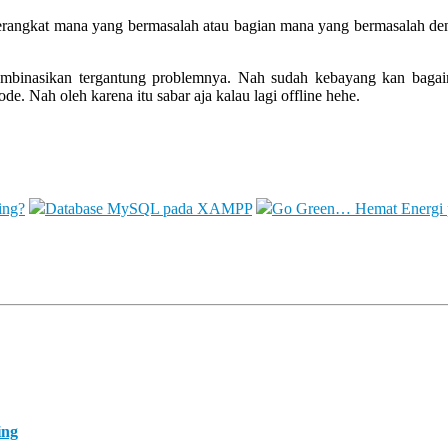
erangkat mana yang bermasalah atau bagian mana yang bermasalah de
kombinasikan tergantung problemnya. Nah sudah kebayang kan bagai
e. Nah oleh karena itu sabar aja kalau lagi offline hehe.
ing?
Database MySQL pada XAMPP
Go Green… Hemat Energi 
ing