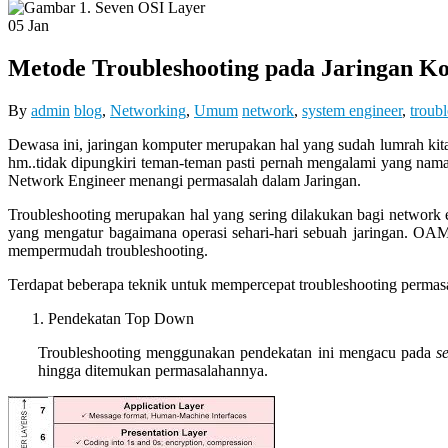
05
Jan
Metode Troubleshooting pada Jaringan K
By
admin
blog
,
Networking
,
Umum
network
,
system engineer
,
troub
Dewasa ini, jaringan komputer merupakan hal yang sudah lumrah kita
hm..tidak dipungkiri teman-teman pasti pernah mengalami yang nama
Network Engineer menangi permasalah dalam Jaringan.
Troubleshooting merupakan hal yang sering dilakukan bagi network
yang mengatur bagaimana operasi sehari-hari sebuah jaringan. OAM 
mempermudah troubleshooting.
Terdapat beberapa teknik untuk mempercepat troubleshooting permasala
Pendekatan Top Down
Troubleshooting menggunakan pendekatan ini mengacu pada
s
hingga ditemukan permasalahannya.