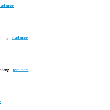
ead more
nting...
read more
sedang...
read more
e