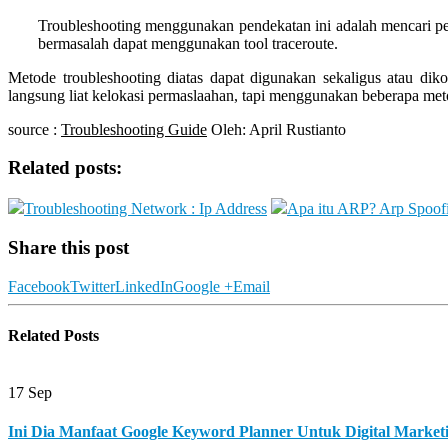
Troubleshooting menggunakan pendekatan ini adalah mencari p
bermasalah dapat menggunakan tool traceroute.
Metode troubleshooting diatas dapat digunakan sekaligus atau di
langsung liat kelokasi permaslaahan, tapi menggunakan beberapa metod
source :
Troubleshooting Guide
Oleh: April Rustianto
Related posts:
Troubleshooting Network : Ip Address
Apa itu ARP? Arp Spoof
Share this post
Facebook
Twitter
LinkedIn
Google +
Email
Related
Posts
17
Sep
Ini Dia Manfaat Google Keyword Planner Untuk Digital Market