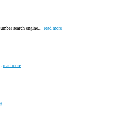
umber search engine....
read more
..
read more
re